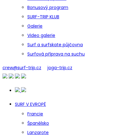
Bonusový program
SURF-TRIP KLUB
Galerie
Video galerie
Surf a surfskate půjčovna
Surfová příprava na suchu
crew@surf-trip.cz
joga-trip.cz
SURF V EVROPĚ
Francie
Španělsko
Lanzarote