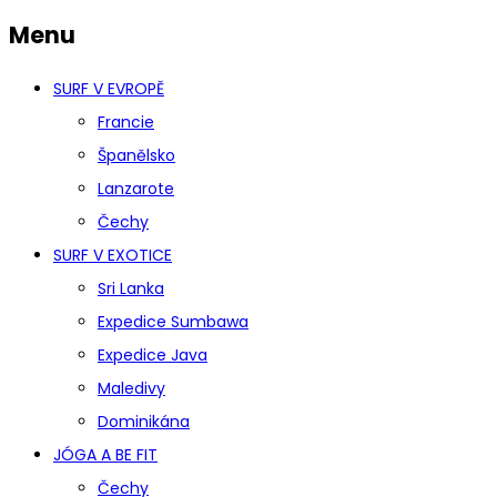
Menu
SURF V EVROPĚ
Francie
Španělsko
Lanzarote
Čechy
SURF V EXOTICE
Sri Lanka
Expedice Sumbawa
Expedice Java
Maledivy
Dominikána
JÓGA A BE FIT
Čechy