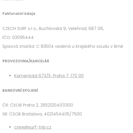
Fakturační údaje
CZECH SURF s.r.o., Buchlovská 9, Velehrad, 687 06,
IČO: 03095444
Spisová značka: C 83504 vedená u Krajského soudu v Brně
PROVOZOVNA/KANCELÁŘ
Kamenická 673/5, Praha 7, 170 00
BANKOVNÍ SPOJENÍ
ČR: ČSOB Praha 2, 265212041/0300
SR: ČSOB Bratislava, 4021454405/7500
crew@surf-trip.cz