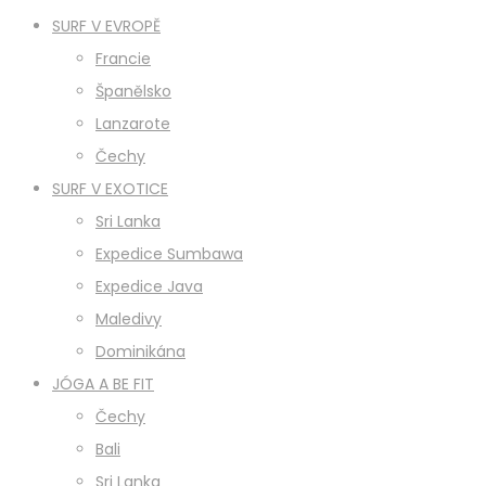
SURF V EVROPĚ
Francie
Španělsko
Lanzarote
Čechy
SURF V EXOTICE
Sri Lanka
Expedice Sumbawa
Expedice Java
Maledivy
Dominikána
JÓGA A BE FIT
Čechy
Bali
Sri Lanka