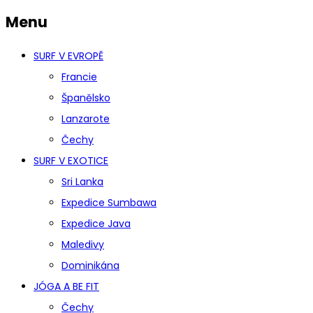
Menu
SURF V EVROPĚ
Francie
Španělsko
Lanzarote
Čechy
SURF V EXOTICE
Sri Lanka
Expedice Sumbawa
Expedice Java
Maledivy
Dominikána
JÓGA A BE FIT
Čechy