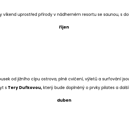
vily víkend uprostřed přírody v nádherném resortu se saunou, s
říjen
ousek od jižního cípu ostrova, plné cvičení, výletů a surfování js
yt s
Tery Dufkovou,
který bude doplněný o prvky pilates a další c
duben