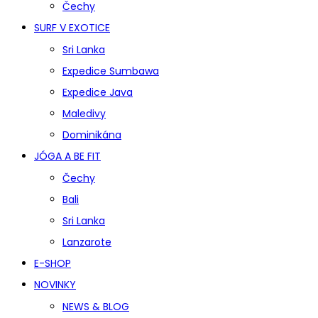
Čechy
SURF V EXOTICE
Sri Lanka
Expedice Sumbawa
Expedice Java
Maledivy
Dominikána
JÓGA A BE FIT
Čechy
Bali
Sri Lanka
Lanzarote
E-SHOP
NOVINKY
NEWS & BLOG