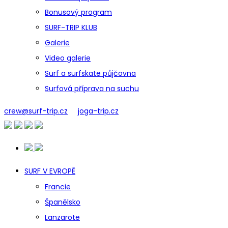
Bonusový program
SURF-TRIP KLUB
Galerie
Video galerie
Surf a surfskate půjčovna
Surfová příprava na suchu
crew@surf-trip.cz
joga-trip.cz
SURF V EVROPĚ
Francie
Španělsko
Lanzarote