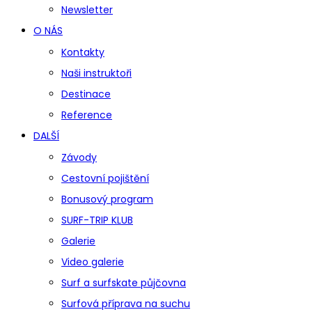
Newsletter
O NÁS
Kontakty
Naši instruktoři
Destinace
Reference
DALŠÍ
Závody
Cestovní pojištění
Bonusový program
SURF-TRIP KLUB
Galerie
Video galerie
Surf a surfskate půjčovna
Surfová příprava na suchu