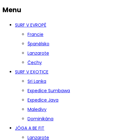
Menu
SURF V EVROPĚ
Francie
Španělsko
Lanzarote
Čechy
SURF V EXOTICE
Sri Lanka
Expedice Sumbawa
Expedice Java
Maledivy
Dominikána
JÓGA A BE FIT
Lanzarote