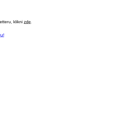
teru, klikni
zde
.