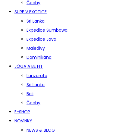
Čechy
SURF V EXOTICE
Sri Lanka
Expedice Sumbawa
Expedice Java
Maledivy
Dominikána
JÓGA A BE FIT
Lanzarote
Sri Lanka
Bali
Čechy
E-SHOP
NOVINKY
NEWS & BLOG