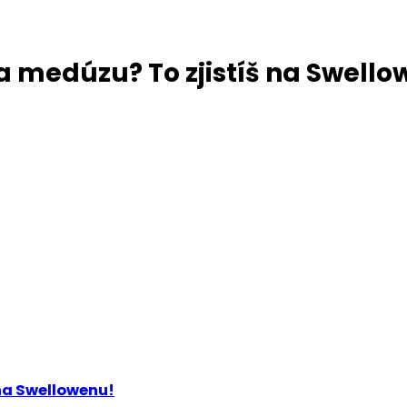
a medúzu? To zjistíš na Swell
 na Swellowenu!