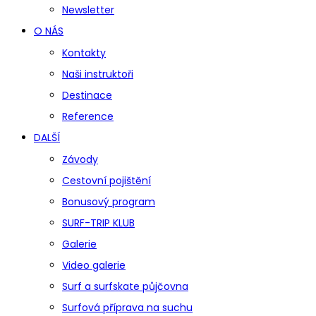
Newsletter
O NÁS
Kontakty
Naši instruktoři
Destinace
Reference
DALŠÍ
Závody
Cestovní pojištění
Bonusový program
SURF-TRIP KLUB
Galerie
Video galerie
Surf a surfskate půjčovna
Surfová příprava na suchu