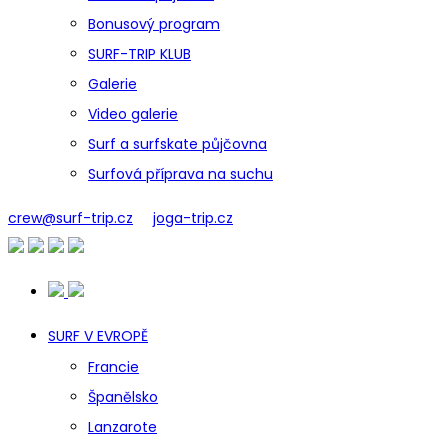
Bonusový program
SURF-TRIP KLUB
Galerie
Video galerie
Surf a surfskate půjčovna
Surfová příprava na suchu
crew@surf-trip.cz
joga-trip.cz
SURF V EVROPĚ
Francie
Španělsko
Lanzarote