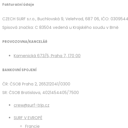
Fakturační údaje
CZECH SURF s.r.o., Buchlovská 9, Velehrad, 687 06, IČO: 030954
Spisová značka: C 83504 vedená u Krajského soudu v Brně
PROVOZOVNA/KANCELÁŘ
Kamenická 673/5, Praha 7, 170 00
BANKOVNÍ SPOJENÍ
ČR: ČSOB Praha 2, 265212041/0300
SR: ČSOB Bratislava, 4021454405/7500
crew@surf-trip.cz
SURF V EVROPĚ
Francie