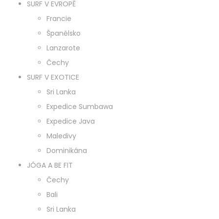
SURF V EVROPĚ
Francie
Španělsko
Lanzarote
Čechy
SURF V EXOTICE
Sri Lanka
Expedice Sumbawa
Expedice Java
Maledivy
Dominikána
JÓGA A BE FIT
Čechy
Bali
Sri Lanka