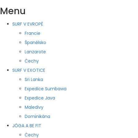
Menu
SURF V EVROPĚ
Francie
Španělsko
Lanzarote
Čechy
SURF V EXOTICE
Sri Lanka
Expedice Sumbawa
Expedice Java
Maledivy
Dominikána
JÓGA A BE FIT
Čechy