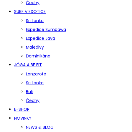
Čechy
SURF V EXOTICE
Sri Lanka
Expedice Sumbawa
Expedice Java
Maledivy
Dominikána
JÓGA A BE FIT
Lanzarote
Sri Lanka
Bali
Čechy
E-SHOP
NOVINKY
NEWS & BLOG