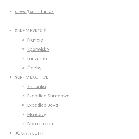
crew@surf-trip.cz
SURF V EVROPĚ
Francie
Španělsko
Lanzarote
Čechy
SURF V EXOTICE
Sri Lanka
Expedice Sumbawa
Expedice Java
Maledivy
Dominikána
JÓGA A BE FIT