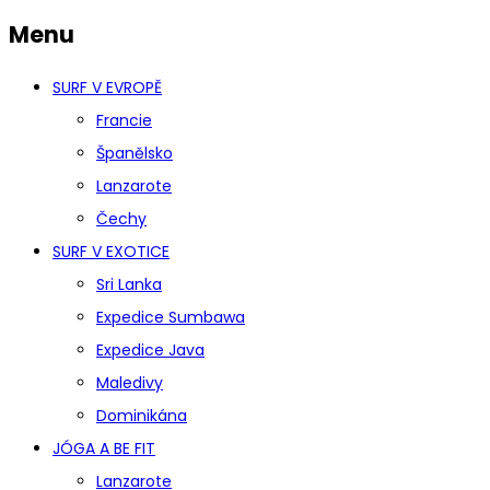
Menu
SURF V EVROPĚ
Francie
Španělsko
Lanzarote
Čechy
SURF V EXOTICE
Sri Lanka
Expedice Sumbawa
Expedice Java
Maledivy
Dominikána
JÓGA A BE FIT
Lanzarote