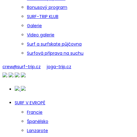
Bonusový program
SURF-TRIP KLUB
Galerie
Video galerie
Surf a surfskate půjčovna
Surfová příprava na suchu
crew@surf-trip.cz
joga-trip.cz
SURF V EVROPĚ
Francie
Španělsko
Lanzarote