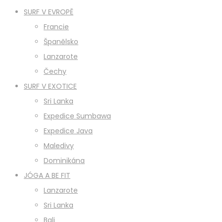
SURF V EVROPĚ
Francie
Španělsko
Lanzarote
Čechy
SURF V EXOTICE
Sri Lanka
Expedice Sumbawa
Expedice Java
Maledivy
Dominikána
JÓGA A BE FIT
Lanzarote
Sri Lanka
Bali