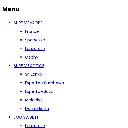
Menu
SURF V EVROPĚ
Francie
Španělsko
Lanzarote
Čechy
SURF V EXOTICE
Sri Lanka
Expedice Sumbawa
Expedice Java
Maledivy
Dominikána
JÓGA A BE FIT
Lanzarote