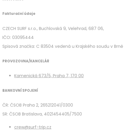
Fakturační údaje
CZECH SURF s.r.o., Buchlovská 9, Velehrad, 687 06,
IČO: 03095444
Spisová značka: C 83504 vedená u Krajského soudu v Brně
PROVOZOVNA/KANCELÁŘ
Kamenická 673/5, Praha 7, 170 00
BANKOVNÍ SPOJENÍ
ČR: ČSOB Praha 2, 265212041/0300
SR: ČSOB Bratislava, 4021454405/7500
crew@surf-trip.cz