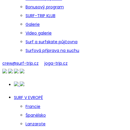
Bonusový program
SURF-TRIP KLUB
Galerie
Video galerie
Surf a surfskate půjčovna
Surfová příprava na suchu
crew@surf-trip.cz
joga-trip.cz
SURF V EVROPĚ
Francie
Španělsko
Lanzarote