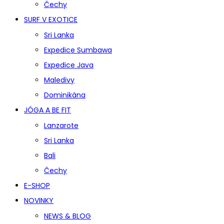
Čechy
SURF V EXOTICE
Sri Lanka
Expedice Sumbawa
Expedice Java
Maledivy
Dominikána
JÓGA A BE FIT
Lanzarote
Sri Lanka
Bali
Čechy
E-SHOP
NOVINKY
NEWS & BLOG