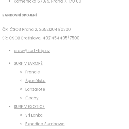
Kamenická 673/5, Praha 7, 170 00
BANKOVNÍ SPOJENÍ
ČR: ČSOB Praha 2, 265212041/0300
SR: ČSOB Bratislava, 4021454405/7500
crew@surf-trip.cz
SURF V EVROPĚ
Francie
Španělsko
Lanzarote
Čechy
SURF V EXOTICE
Sri Lanka
Expedice Sumbawa