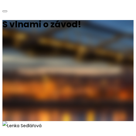
S vlnami o závod!