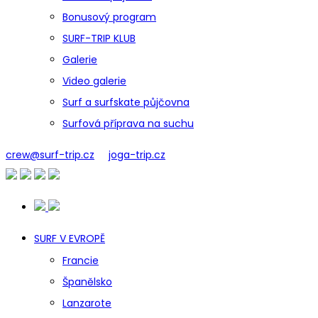
Bonusový program
SURF-TRIP KLUB
Galerie
Video galerie
Surf a surfskate půjčovna
Surfová příprava na suchu
crew@surf-trip.cz
joga-trip.cz
SURF V EVROPĚ
Francie
Španělsko
Lanzarote