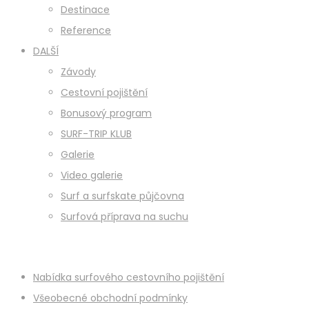
Destinace
Reference
DALŠÍ
Závody
Cestovní pojištění
Bonusový program
SURF-TRIP KLUB
Galerie
Video galerie
Surf a surfskate půjčovna
Surfová příprava na suchu
Nabídka surfového cestovního pojištění
Všeobecné obchodní podmínky