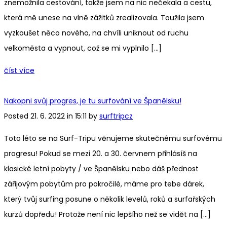
znemožnila cestování, takže jsem na nic nečekala a cestu,
která mě unese na vlně zážitků zrealizovala. Toužila jsem
vyzkoušet něco nového, na chvíli uniknout od ruchu
velkoměsta a vypnout, což se mi vyplnilo […]
číst více
Nakopni svůj progres, je tu surfování ve Španělsku!
Posted 21. 6. 2022 in 15:11 by
surftripcz
Toto léto se na Surf-Tripu věnujeme skutečnému surfovému
progresu! Pokud se mezi 20. a 30. červnem přihlásíš na
klasické letní pobyty / ve Španělsku nebo dáš přednost
zářijovým pobytům pro pokročilé, máme pro tebe dárek,
který tvůj surfing posune o několik levelů, roků a surfařských
kurzů dopředu! Protože není nic lepšího než se vidět na […]