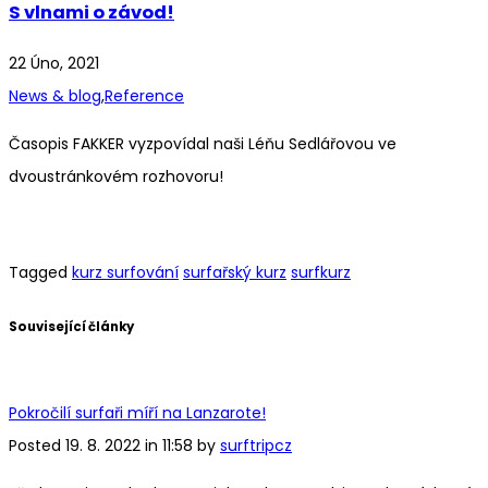
S vlnami o závod!
22 Úno, 2021
News & blog
,
Reference
Časopis FAKKER vyzpovídal naši Léňu Sedlářovou ve
dvoustránkovém rozhovoru!
Tagged
kurz surfování
surfařský kurz
surfkurz
Související články
Pokročilí surfaři míří na Lanzarote!
Posted 19. 8. 2022 in 11:58 by
surftripcz