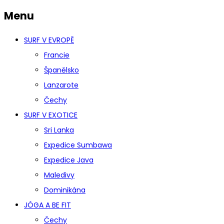
Menu
SURF V EVROPĚ
Francie
Španělsko
Lanzarote
Čechy
SURF V EXOTICE
Sri Lanka
Expedice Sumbawa
Expedice Java
Maledivy
Dominikána
JÓGA A BE FIT
Čechy