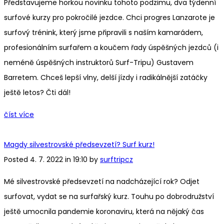
Představujeme horkou novinku tohoto podzimu, dva týdenní
surfové kurzy pro pokročilé jezdce. Chci progres Lanzarote je
surfový trénink, který jsme připravili s naším kamarádem,
profesionálním surfařem a koučem řady úspěšných jezdců (i
neméně úspěšných instruktorů Surf-Tripu) Gustavem
Barretem. Chceš lepší vlny, delší jízdy i radikálnější zatáčky
ještě letos? Čti dál!
číst více
Magdy silvestrovské předsevzetí? Surf kurz!
Posted 4. 7. 2022 in 19:10 by
surftripcz
Mé silvestrovské předsevzetí na nadcházející rok? Odjet
surfovat, vydat se na surfařský kurz. Touhu po dobrodružství
ještě umocnila pandemie koronaviru, která na nějaký čas