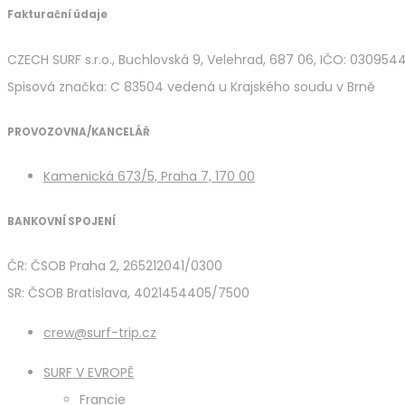
Fakturační údaje
CZECH SURF s.r.o., Buchlovská 9, Velehrad, 687 06, IČO: 030954
Spisová značka: C 83504 vedená u Krajského soudu v Brně
PROVOZOVNA/KANCELÁŘ
Kamenická 673/5, Praha 7, 170 00
BANKOVNÍ SPOJENÍ
ČR: ČSOB Praha 2, 265212041/0300
SR: ČSOB Bratislava, 4021454405/7500
crew@surf-trip.cz
SURF V EVROPĚ
Francie