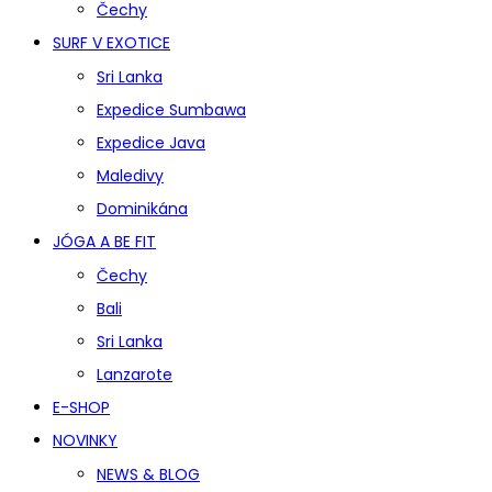
Čechy
SURF V EXOTICE
Sri Lanka
Expedice Sumbawa
Expedice Java
Maledivy
Dominikána
JÓGA A BE FIT
Čechy
Bali
Sri Lanka
Lanzarote
E-SHOP
NOVINKY
NEWS & BLOG