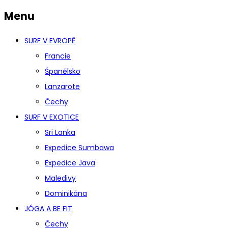
Menu
SURF V EVROPĚ
Francie
Španělsko
Lanzarote
Čechy
SURF V EXOTICE
Sri Lanka
Expedice Sumbawa
Expedice Java
Maledivy
Dominikána
JÓGA A BE FIT
Čechy