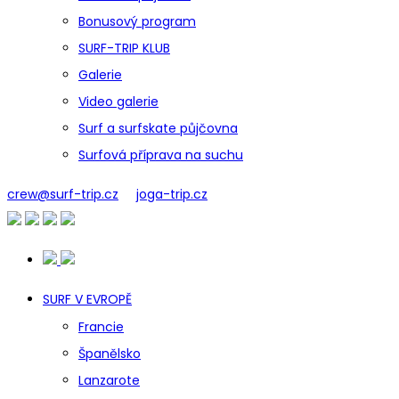
Bonusový program
SURF-TRIP KLUB
Galerie
Video galerie
Surf a surfskate půjčovna
Surfová příprava na suchu
crew@surf-trip.cz
joga-trip.cz
SURF V EVROPĚ
Francie
Španělsko
Lanzarote