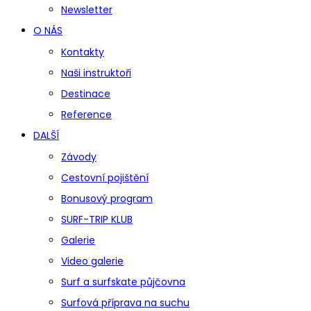
Newsletter
O NÁS
Kontakty
Naši instruktoři
Destinace
Reference
DALŠÍ
Závody
Cestovní pojištění
Bonusový program
SURF-TRIP KLUB
Galerie
Video galerie
Surf a surfskate půjčovna
Surfová příprava na suchu