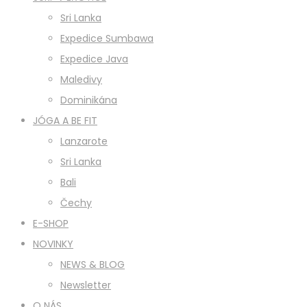
Sri Lanka
Expedice Sumbawa
Expedice Java
Maledivy
Dominikána
JÓGA A BE FIT
Lanzarote
Sri Lanka
Bali
Čechy
E-SHOP
NOVINKY
NEWS & BLOG
Newsletter
O NÁS