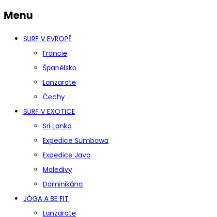
Menu
SURF V EVROPĚ
Francie
Španělsko
Lanzarote
Čechy
SURF V EXOTICE
Sri Lanka
Expedice Sumbawa
Expedice Java
Maledivy
Dominikána
JÓGA A BE FIT
Lanzarote