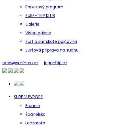
Bonusový program
SURF-TRIP KLUB
Galerie
Video galerie
Surf a surfskate půjčovna
Surfová příprava na suchu
crew@surf-trip.cz
joga-trip.cz
SURF V EVROPĚ
Francie
Španělsko
Lanzarote