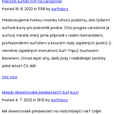
Pokročilí surfaři míří na Lanzarote!
Posted 19. 8. 2022 in 11:58 by
surftripcz
Představujeme horkou novinku tohoto podzimu, dva týdenní
surfové kurzy pro pokročilé jezdce. Chci progres Lanzarote je
surfový trénink, který jsme připravili s naším kamarádem,
profesionálním surfařem a koučem řady úspěšných jezdců (i
neméně úspěšných instruktorů Surf-Tripu) Gustavem
Barretem. Chceš lepší vlny, delší jízdy i radikálnější zatáčky
ještě letos? Čti dál!
číst více
Magdy silvestrovské předsevzetí? Surf kurz!
Posted 4. 7. 2022 in 19:10 by
surftripcz
Mé silvestrovské předsevzetí na nadcházející rok? Odjet