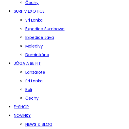
Čechy
SURF V EXOTICE
Sri Lanka
Expedice Sumbawa
Expedice Java
Maledivy
Dominikána
JÓGA A BE FIT
Lanzarote
Sri Lanka
Bali
Čechy
E-SHOP
NOVINKY
NEWS & BLOG