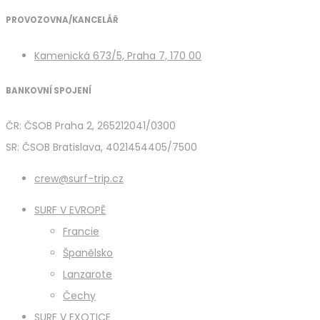
PROVOZOVNA/KANCELÁŘ
Kamenická 673/5, Praha 7, 170 00
BANKOVNÍ SPOJENÍ
ČR: ČSOB Praha 2, 265212041/0300
SR: ČSOB Bratislava, 4021454405/7500
crew@surf-trip.cz
SURF V EVROPĚ
Francie
Španělsko
Lanzarote
Čechy
SURF V EXOTICE