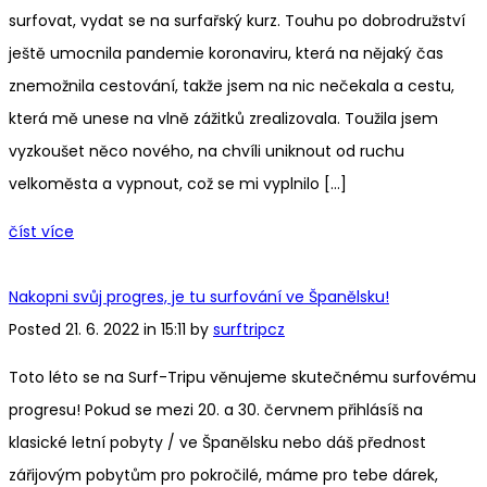
surfovat, vydat se na surfařský kurz. Touhu po dobrodružství
ještě umocnila pandemie koronaviru, která na nějaký čas
znemožnila cestování, takže jsem na nic nečekala a cestu,
která mě unese na vlně zážitků zrealizovala. Toužila jsem
vyzkoušet něco nového, na chvíli uniknout od ruchu
velkoměsta a vypnout, což se mi vyplnilo […]
číst více
Nakopni svůj progres, je tu surfování ve Španělsku!
Posted 21. 6. 2022 in 15:11 by
surftripcz
Toto léto se na Surf-Tripu věnujeme skutečnému surfovému
progresu! Pokud se mezi 20. a 30. červnem přihlásíš na
klasické letní pobyty / ve Španělsku nebo dáš přednost
zářijovým pobytům pro pokročilé, máme pro tebe dárek,