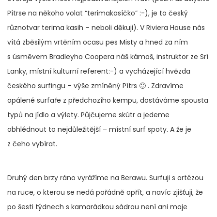
Pítrse na někoho volat “terimakasíčko” :-), je to český
různotvar terima kasih – neboli děkuji). V Riviera House nás
vítá zběsilým vrtěním ocasu pes Misty a hned za ním
s úsměvem Bradleyho Coopera náš kámoš, instruktor ze Srí
Lanky, místní kulturní referent:-) a vycházející hvězda
českého surfingu – výše zmíněný Pítrs 🙂 . Zdravíme
opálené surfaře z předchozího kempu, dostáváme spousta
typů na jídlo a výlety. Půjčujeme skútr a jedeme
obhlédnout to nejdůležitější – místní surf spoty. A že je
z čeho vybírat.
Druhý den brzy ráno vyrážíme na Berawu. Surfuji s ortézou
na ruce, o kterou se nedá pořádně opřít, a navíc zjišťuji, že
po šesti týdnech s kamarádkou sádrou není ani moje