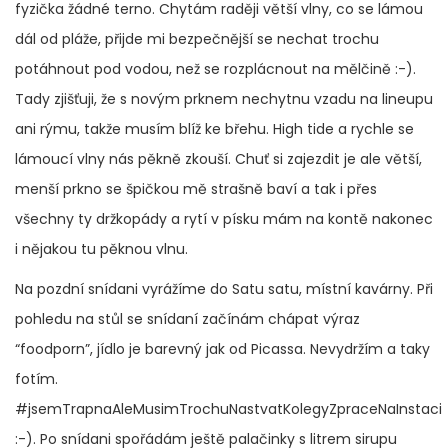
fyzička žádné terno. Chytám raději větší vlny, co se lámou
dál od pláže, přijde mi bezpečnější se nechat trochu
potáhnout pod vodou, než se rozplácnout na mělčině :-).
Tady zjišťuji, že s novým prknem nechytnu vzadu na lineupu
ani rýmu, takže musím blíž ke břehu. High tide a rychle se
lámoucí vlny nás pěkně zkouší. Chuť si zajezdit je ale větší,
menší prkno se špičkou mě strašně baví a tak i přes
všechny ty držkopády a rytí v písku mám na kontě nakonec
i nějakou tu pěknou vlnu.
Na pozdní snídani vyrážíme do Satu satu, místní kavárny. Při
pohledu na stůl se snídaní začínám chápat výraz
“foodporn”, jídlo je barevný jak od Picassa. Nevydržím a taky
fotím.
#jsemTrapnaAleMusimTrochuNastvatKolegyZpraceNaInstaci
:-). Po snídani spořádám ještě palačinky s litrem sirupu