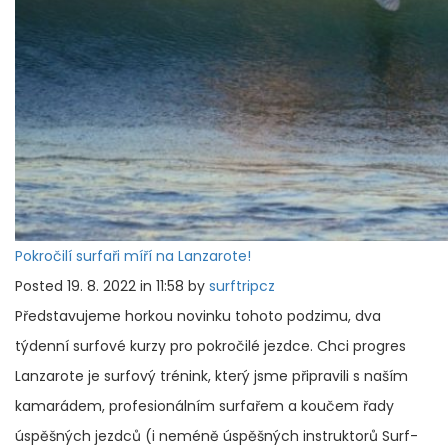
Pokročilí surfaři míří na Lanzarote!
Posted 19. 8. 2022 in 11:58 by
surftripcz
Představujeme horkou novinku tohoto podzimu, dva
týdenní surfové kurzy pro pokročilé jezdce. Chci progres
Lanzarote je surfový trénink, který jsme připravili s naším
kamarádem, profesionálním surfařem a koučem řady
úspěšných jezdců (i neméně úspěšných instruktorů Surf-