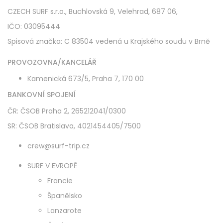
CZECH SURF s.r.o., Buchlovská 9, Velehrad, 687 06,
IČO: 03095444
Spisová značka: C 83504 vedená u Krajského soudu v Brně
PROVOZOVNA/KANCELÁŘ
Kamenická 673/5, Praha 7, 170 00
BANKOVNÍ SPOJENÍ
ČR: ČSOB Praha 2, 265212041/0300
SR: ČSOB Bratislava, 4021454405/7500
crew@surf-trip.cz
SURF V EVROPĚ
Francie
Španělsko
Lanzarote