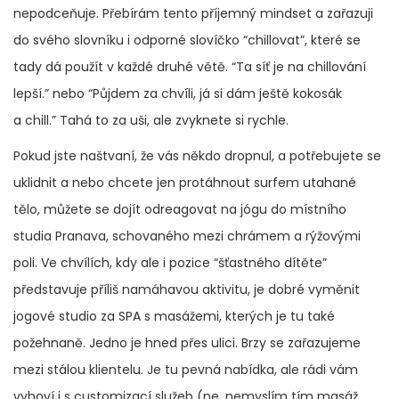
nepodceňuje. Přebírám tento příjemný mindset a zařazuji
do svého slovníku i odporné slovíčko “chillovat”, které se
tady dá použít v každé druhé větě. “Ta síť je na chillování
lepší.” nebo “Půjdem za chvíli, já si dám ještě kokosák
a chill.” Tahá to za uši, ale zvyknete si rychle.
Pokud jste naštvaní, že vás někdo dropnul, a potřebujete se
uklidnit a nebo chcete jen protáhnout surfem utahané
tělo, můžete se dojít odreagovat na jógu do místního
studia Pranava, schovaného mezi chrámem a rýžovými
poli. Ve chvílích, kdy ale i pozice “šťastného dítěte”
představuje příliš namáhavou aktivitu, je dobré vyměnit
jogové studio za SPA s masážemi, kterých je tu také
požehnaně. Jedno je hned přes ulici. Brzy se zařazujeme
mezi stálou klientelu. Je tu pevná nabídka, ale rádi vám
vyhoví i s customizací služeb (ne, nemyslím tím masáž