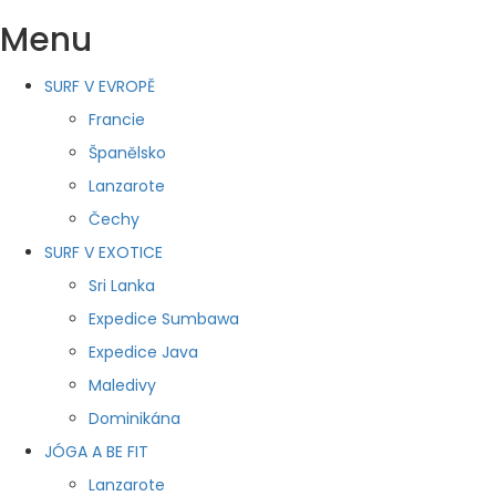
Menu
SURF V EVROPĚ
Francie
Španělsko
Lanzarote
Čechy
SURF V EXOTICE
Sri Lanka
Expedice Sumbawa
Expedice Java
Maledivy
Dominikána
JÓGA A BE FIT
Lanzarote