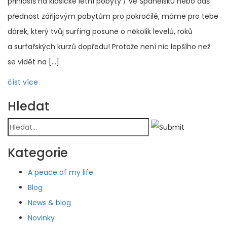
přihlásíš na klasické letní pobyty / ve Španělsku nebo dáš
přednost zářijovým pobytům pro pokročilé, máme pro tebe
dárek, který tvůj surfing posune o několik levelů, roků
a surfařských kurzů dopředu! Protože není nic lepšího než
se vidět na […]
číst více
Hledat
Kategorie
A peace of my life
Blog
News & blog
Novinky