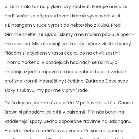
a jsem zralá tak na glykemický záchvat. Energie navíc se
hodí. Večer se dá po surfování kromě vyvalování v síti
s Bintangem v ruce vyrazit do některého z klubů. Před
Gimme shelter se sjíždějí skútry a na malém pódiu je open-
mic session. Místní zpívají cizí kousky i věci z vlastní tvorby.
Plácám si s týpkem v rasta čepici, co na chvíli zastínil
Thoma Yorkeho. V pozdějších hodinách se účinkující
míchají až jedna rapová formace nahodí beat a vzduch
prořízne kromě indonéštiny i čeština. Zatímco Dave sype
sloky z rukávu, my paříme v první řadě.
Další dny projíždíme různé pláže. V půjčovně surfů u Charlie
Brown si připadám jak dítě v cukrárně. Pítr nás bere i na
vzdálenější spoty. Jedno dopoledne trávíme na Balanganu
– pláži s reefem a křišťálovou vodou. Po surfu si cpeme