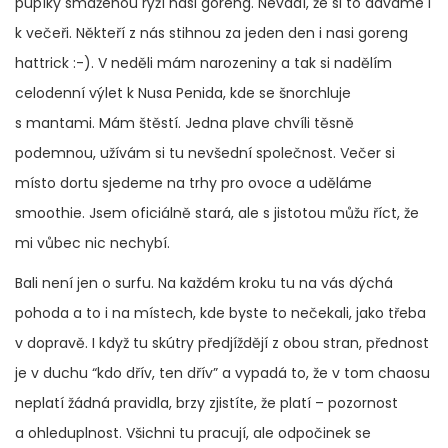
pupíky smaženou rýží nasi goreng. Nevadí, že si to dáváme i
k večeři. Někteří z nás stihnou za jeden den i nasi goreng
hattrick :-). V neděli mám narozeniny a tak si nadělím
celodenní výlet k Nusa Penida, kde se šnorchluje
s mantami. Mám štěstí. Jedna plave chvíli těsně
podemnou, užívám si tu nevšední společnost. Večer si
místo dortu sjedeme na trhy pro ovoce a uděláme
smoothie. Jsem oficiálně stará, ale s jistotou můžu říct, že
mi vůbec nic nechybí.
Bali není jen o surfu. Na každém kroku tu na vás dýchá
pohoda a to i na místech, kde byste to nečekali, jako třeba
v dopravě. I když tu skútry předjíždějí z obou stran, přednost
je v duchu “kdo dřív, ten dřív” a vypadá to, že v tom chaosu
neplatí žádná pravidla, brzy zjistíte, že platí – pozornost
a ohleduplnost. Všichni tu pracují, ale odpočinek se