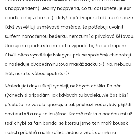
s happyendem). Jediný happyend, co tu dostanete, je ear
candle a čaj zdarma :), i když o překvapení také není nouze.
Když vysvětluji usměvavé masérce, že potřebuji uvolnit
surfem namoženou bederku, nerozumí a přivolává šéfovou.
Ukazuji na spodní stranu zad a vypadá to, že se chápem.
Chvíli něco vysvětluje kolegyni, pak se společně chichotají
a následuje dvacetiminutová masáž zadku :-). No, nebudu
lhát, není to vůbec špatné. 🙂
Následující dny utíkají rychleji, než bych chtěla. Po pár
týdnech si připadám, jak kdybych tu bydlela. Ale čas běží,
přestože ho vesele ignoruji, a tak přichází večer, kdy přijíždí
noví surfaři a my se loučíme. Kromě místa a oceánu mi už
teď chybí ta fajn banda, se kterou jsme ten malý kousek
našich příběhů mohli sdílet. Jedna z věcí, co mě na