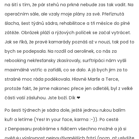
na šití s tím, že pár stehů na prkně nebude zas tak vadit. Na
operačním sále, ale vzaly moje plány za své. Přeříznutá
šlacha, šest týdnů sádra, rehabilitace a tři měsíce do plné
zátěže. Obrázek pláží a rýžových políček se začal vytrácet.
Jak se říká, že pravé kamarády poznáš až v nouzi, tak pod to
bych se podepsala. Na rozdíl od aerolinek, co nás za
rebooking nekřesťansky zkasírovaly, surftripáci nám vyšli
maximálně vstříc a zařídili, co se dalo. A já bych jim za to
strašně moc ráda poděkovala. Hlavně Marťe a Terce,
protože fakt, že jsme nakonec přece jen odletěli, byl z velké
části vaší zásluhou. Jste boží. Dík ❤
Po šesti týdnech je sádra dole, ještě jednou rukou balím
kufr a letíme (Yes! In your face, karma :-)). Po cestě
z Denpasaru probíráme s řidičem všechno možné a já si
ověřuju výslovnost nejpoužívanějších frází (pozn. až uslyšíte