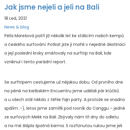
Jak jsme nejeli a jeli na Bali
18 Led, 2021
News & blog
Péťa Marešová patří již několik let ke stálicím našich kempů
a českého surfování. Potkat jste ji mohli v nejedné destinaci
a její poslední kroky směřovaly na surftrip na Bali, kde
vzniknul i tento parádní report.
Se surftripem cestujeme už nějakou dobu. Od prvního dne
na pěně na karibském Encuentru jsme udělali pár krůčků
a u všech stál někdo z téhle fajn party. A protože se snadno
spálím :-), letos jsme zamířili pod rovník do Canggu – jedné
ze surfových Mekk na Bali. Zbývaly nám tři dny do odletu
a na mě šlápla špatná karma. S rozříznutou rukou jsme jeli