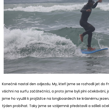
Konečně nastal den odjezdu. My, kteří jsme se rozhodli jet do F
všichni na surfu začátečníci, a proto jsme byli plni očekávání,
jsme ho využili k projížďce na longboardech ke krásnému jezeru
týden probíhat. Taky jsme se vzájemně představili a sdíleli o