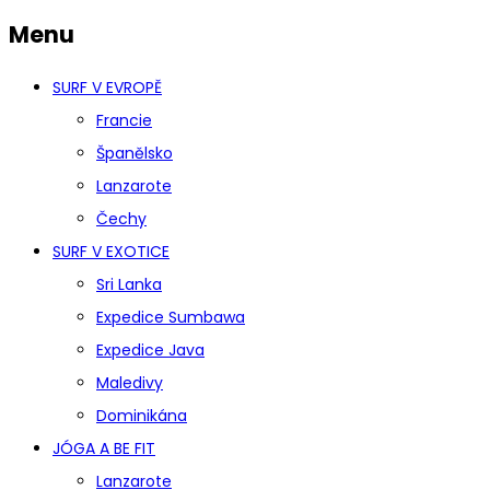
Menu
SURF V EVROPĚ
Francie
Španělsko
Lanzarote
Čechy
SURF V EXOTICE
Sri Lanka
Expedice Sumbawa
Expedice Java
Maledivy
Dominikána
JÓGA A BE FIT
Lanzarote