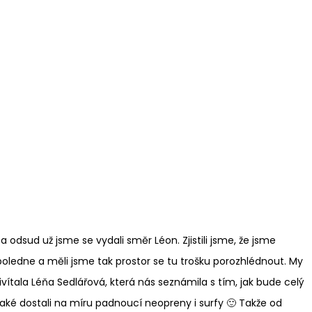
 odsud už jsme se vydali směr Léon. Zjistili jsme, že jsme
dpoledne a měli jsme tak prostor se tu trošku porozhlédnout. My
vítala Léňa Sedlářová, která nás seznámila s tím, jak bude celý
aké dostali na míru padnoucí neopreny i surfy 🙂 Takže od