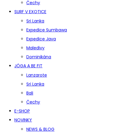
Čechy
SURF V EXOTICE
Sri Lanka
Expedice Sumbawa
Expedice Java
Maledivy
Dominikána
JÓGA A BE FIT
Lanzarote
Sri Lanka
Bali
Čechy
E-SHOP
NOVINKY
NEWS & BLOG