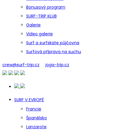
Bonusový program
SURF-TRIP KLUB
Galerie
Video galerie
Surf a surfskate půjčovna
Surfová příprava na suchu
crew@surf-trip.cz
joga-trip.cz
SURF V EVROPĚ
Francie
Španělsko
Lanzarote