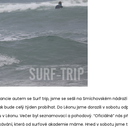
rancie autem se Surf trip, jsme se sešli na Smíchovském nádraží a
 jak bude celý týden probíhat. Do Léonu jsme dorazili v sobotu o
 v Léonu. Večer byl seznamovací a pohodový. “Oficiálně” nás při
čekávání, která od surfové akademie máme. Hned v sobotu jsme t