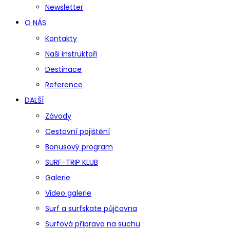
Newsletter
O NÁS
Kontakty
Naši instruktoři
Destinace
Reference
DALŠÍ
Závody
Cestovní pojištění
Bonusový program
SURF-TRIP KLUB
Galerie
Video galerie
Surf a surfskate půjčovna
Surfová příprava na suchu