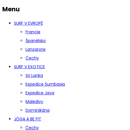
Menu
SURF V EVROPĚ
Francie
Španělsko
Lanzarote
Čechy
SURF V EXOTICE
Sri Lanka
Expedice Sumbawa
Expedice Java
Maledivy
Dominikána
JÓGA A BE FIT
Čechy