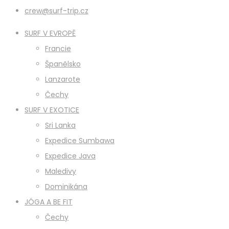
crew@surf-trip.cz
SURF V EVROPĚ
Francie
Španělsko
Lanzarote
Čechy
SURF V EXOTICE
Sri Lanka
Expedice Sumbawa
Expedice Java
Maledivy
Dominikána
JÓGA A BE FIT
Čechy