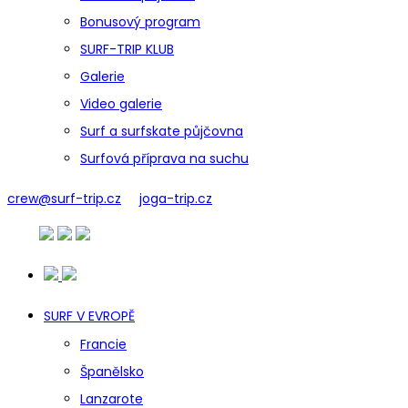
Bonusový program
SURF-TRIP KLUB
Galerie
Video galerie
Surf a surfskate půjčovna
Surfová příprava na suchu
crew@surf-trip.cz
joga-trip.cz
SURF V EVROPĚ
Francie
Španělsko
Lanzarote