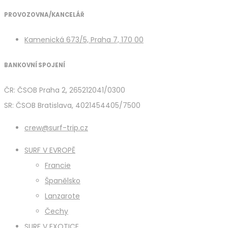
PROVOZOVNA/KANCELÁŘ
Kamenická 673/5, Praha 7, 170 00
BANKOVNÍ SPOJENÍ
ČR: ČSOB Praha 2, 265212041/0300
SR: ČSOB Bratislava, 4021454405/7500
crew@surf-trip.cz
SURF V EVROPĚ
Francie
Španělsko
Lanzarote
Čechy
SURF V EXOTICE