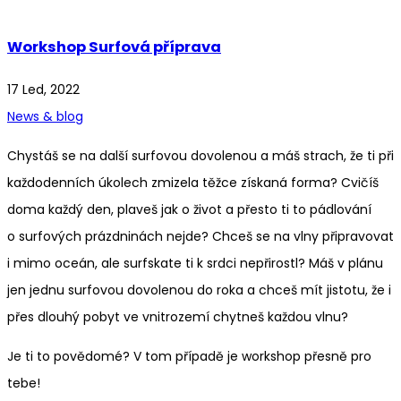
Workshop Surfová příprava
17 Led, 2022
News & blog
Chystáš se na další surfovou dovolenou a máš strach, že ti při
každodenních úkolech zmizela těžce získaná forma? Cvičíš
doma každý den, plaveš jak o život a přesto ti to pádlování
o surfových prázdninách nejde? Chceš se na vlny připravovat
i mimo oceán, ale surfskate ti k srdci nepřirostl? Máš v plánu
jen jednu surfovou dovolenou do roka a chceš mít jistotu, že i
přes dlouhý pobyt ve vnitrozemí chytneš každou vlnu?
Je ti to povědomé? V tom případě je workshop přesně pro
tebe!