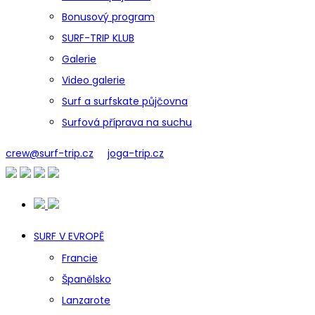
Bonusový program
SURF-TRIP KLUB
Galerie
Video galerie
Surf a surfskate půjčovna
Surfová příprava na suchu
crew@surf-trip.cz
joga-trip.cz
SURF V EVROPĚ
Francie
Španělsko
Lanzarote