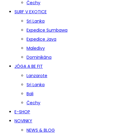
Čechy
SURF V EXOTICE
Sri Lanka
Expedice Sumbawa
Expedice Java
Maledivy
Dominikána
JÓGA A BE FIT
Lanzarote
Sri Lanka
Bali
Čechy
E-SHOP
NOVINKY
NEWS & BLOG