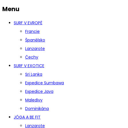
Menu
SURF V EVROPĚ
Francie
Španělsko
Lanzarote
Čechy
SURF V EXOTICE
Sri Lanka
Expedice Sumbawa
Expedice Java
Maledivy
Dominikána
JÓGA A BE FIT
Lanzarote