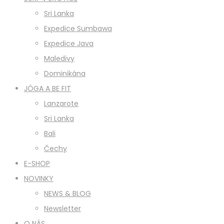
Sri Lanka
Expedice Sumbawa
Expedice Java
Maledivy
Dominikána
JÓGA A BE FIT
Lanzarote
Sri Lanka
Bali
Čechy
E-SHOP
NOVINKY
NEWS & BLOG
Newsletter
O NÁS