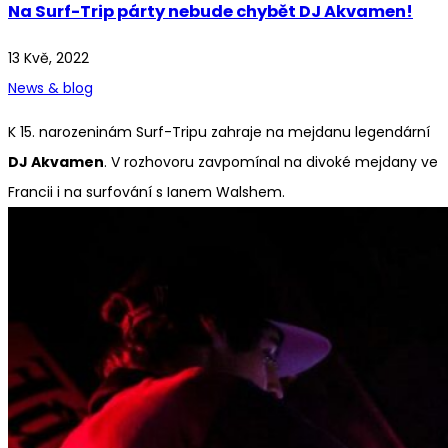
Na Surf-Trip párty nebude chybět DJ Akvamen!
13 Kvě, 2022
News & blog
K 15. narozeninám Surf-Tripu zahraje na mejdanu legendární
DJ Akvamen
. V rozhovoru zavpomínal na divoké mejdany ve
Francii i na surfování s Ianem Walshem.