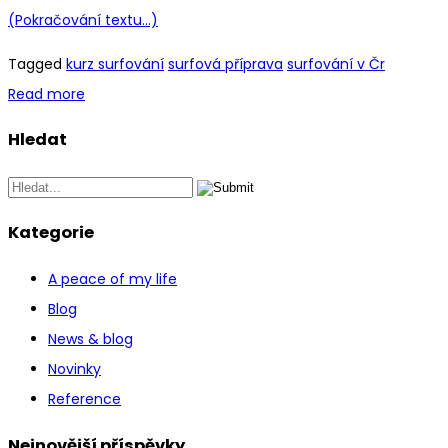
(Pokračování textu…)
Tagged
kurz surfování
surfová příprava
surfování v Čr
Read more
Hledat
Kategorie
A peace of my life
Blog
News & blog
Novinky
Reference
Nejnovější příspěvky